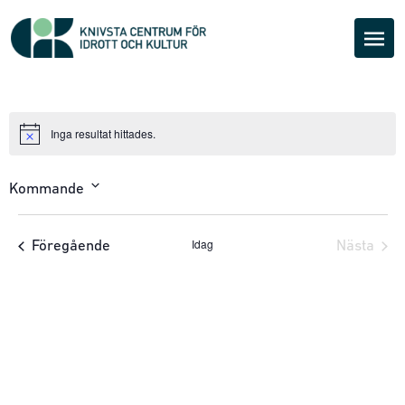
Inga resultat hittades.
Notice
Kommande
Välj
datum.
Idag
Evenemang
Föregående
Nästa
Evene