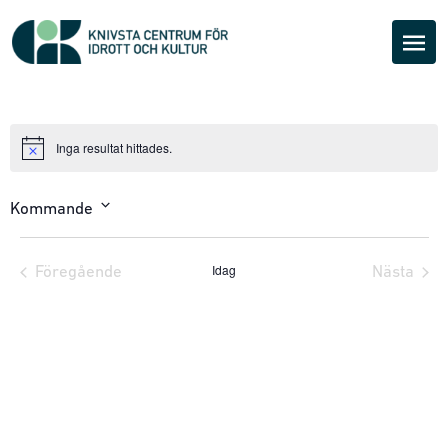
Inga resultat hittades.
Notice
Kommande
Välj
datum.
Idag
Föregående
Nästa
Evenemang
Evene