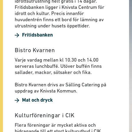
idrottsutrustning helt gratis i 14 dagar.
Fritidsbanken ligger i Knivsta Centrum för
idrott och kultur. Precis innanför
huvudentrén finns ett bord för lämning av
utrustning under husets öppettider.
Fritidsbanken
Bistro Kvarnen
Varje vardag mellan kl 10.30 och 14.00
serveras lunchbuffé. Utöver buffén finns
sallader, mackor, sötsaker och fika.
Bistro Kvarnen drivs av Sälling Catering på
uppdrag av Knivsta Kommun.
Mat och dryck
Kulturföreningar i CIK
Flera föreningar är mycket aktiva och
bidragande till ett stort kulturutbud i CIK.