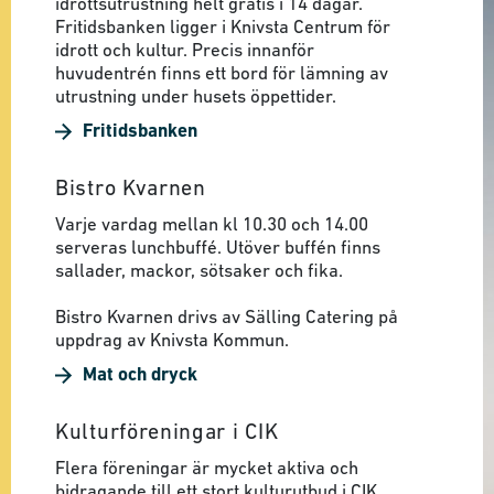
idrottsutrustning helt gratis i 14 dagar.
Fritidsbanken ligger i Knivsta Centrum för
idrott och kultur. Precis innanför
huvudentrén finns ett bord för lämning av
utrustning under husets öppettider.
Fritidsbanken
Bistro Kvarnen
Varje vardag mellan kl 10.30 och 14.00
serveras lunchbuffé. Utöver buffén finns
sallader, mackor, sötsaker och fika.
Bistro Kvarnen drivs av Sälling Catering på
uppdrag av Knivsta Kommun.
Mat och dryck
Kulturföreningar i CIK
Flera föreningar är mycket aktiva och
bidragande till ett stort kulturutbud i CIK.