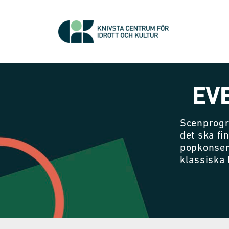
EV
Scenprogr
det ska fi
popkonser
klassiska 