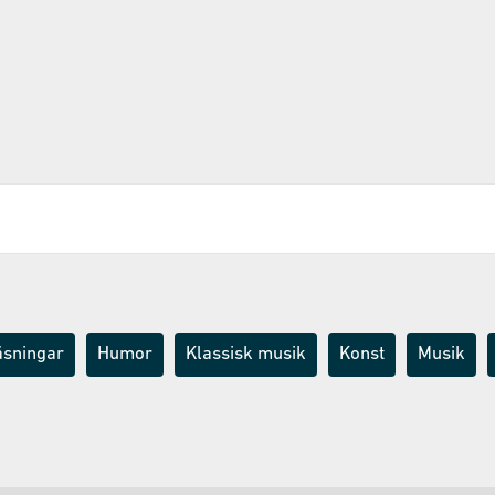
äsningar
Humor
Klassisk musik
Konst
Musik