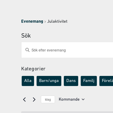
Evenemang
Julaktivitet
Sök
Evenemang
Ange
nyckelord.
Search
Sök
and
efter
Evenemang
Kategorier
Views
efter
Navigation
nyckelord.
Alla
Barn/unga
Dans
Familj
Förel
Idag
Kommande
Välj
datum