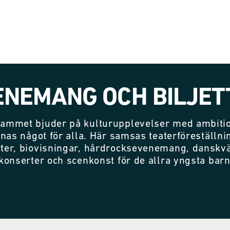
ENEMANG OCH BILJET
ammet bjuder på kulturupplevelser med ambitio
nnas något för alla. Här samsas teaterföreställni
ter, biovisningar, hårdrocksevenemang, danskvä
konserter och scenkonst för de allra yngsta bar