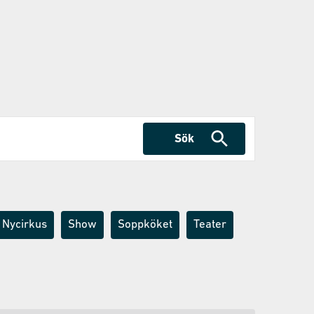
Sök
Nycirkus
Show
Soppköket
Teater