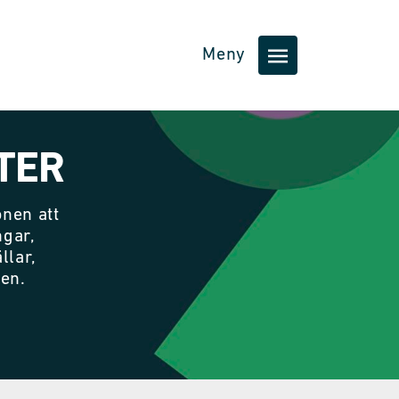
Meny
TER
nen att
ngar,
llar,
nen.