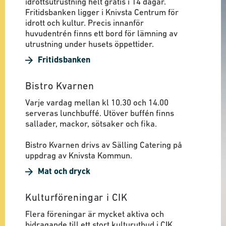
idrottsutrustning helt gratis i 14 dagar.
Fritidsbanken ligger i Knivsta Centrum för
idrott och kultur. Precis innanför
huvudentrén finns ett bord för lämning av
utrustning under husets öppettider.
Fritidsbanken
Bistro Kvarnen
Varje vardag mellan kl 10.30 och 14.00
serveras lunchbuffé. Utöver buffén finns
sallader, mackor, sötsaker och fika.
Bistro Kvarnen drivs av Sälling Catering på
uppdrag av Knivsta Kommun.
Mat och dryck
Kulturföreningar i CIK
Flera föreningar är mycket aktiva och
bidragande till ett stort kulturutbud i CIK.