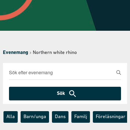
Evenemang
Northern white rhino
Evenemang
Ange
nyckelord.
Search
Sök
and
efter
Evenemang
Sök
Views
efter
nyckelord.
Navigation
Alla
Barn/unga
Dans
Familj
Föreläsningar