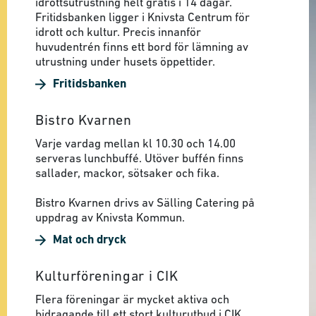
idrottsutrustning helt gratis i 14 dagar.
Fritidsbanken ligger i Knivsta Centrum för
idrott och kultur. Precis innanför
huvudentrén finns ett bord för lämning av
utrustning under husets öppettider.
Fritidsbanken
Bistro Kvarnen
Varje vardag mellan kl 10.30 och 14.00
serveras lunchbuffé. Utöver buffén finns
sallader, mackor, sötsaker och fika.
Bistro Kvarnen drivs av Sälling Catering på
uppdrag av Knivsta Kommun.
Mat och dryck
Kulturföreningar i CIK
Flera föreningar är mycket aktiva och
bidragande till ett stort kulturutbud i CIK.