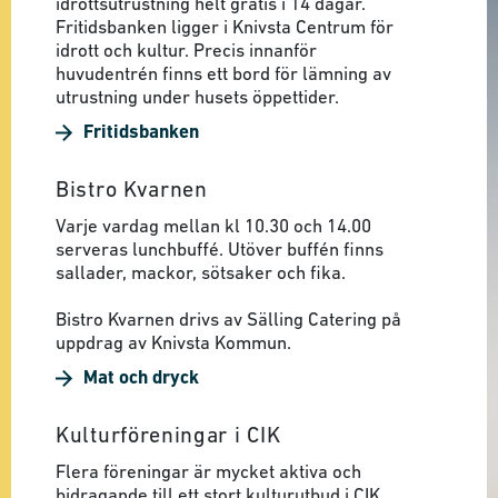
idrottsutrustning helt gratis i 14 dagar.
Fritidsbanken ligger i Knivsta Centrum för
idrott och kultur. Precis innanför
huvudentrén finns ett bord för lämning av
utrustning under husets öppettider.
Fritidsbanken
Bistro Kvarnen
Varje vardag mellan kl 10.30 och 14.00
serveras lunchbuffé. Utöver buffén finns
sallader, mackor, sötsaker och fika.
Bistro Kvarnen drivs av Sälling Catering på
uppdrag av Knivsta Kommun.
Mat och dryck
Kulturföreningar i CIK
Flera föreningar är mycket aktiva och
bidragande till ett stort kulturutbud i CIK.