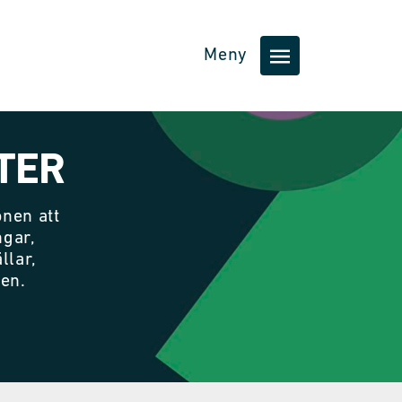
Meny
TER
nen att
ngar,
llar,
nen.