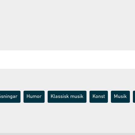
äsningar
Humor
Klassisk musik
Konst
Musik