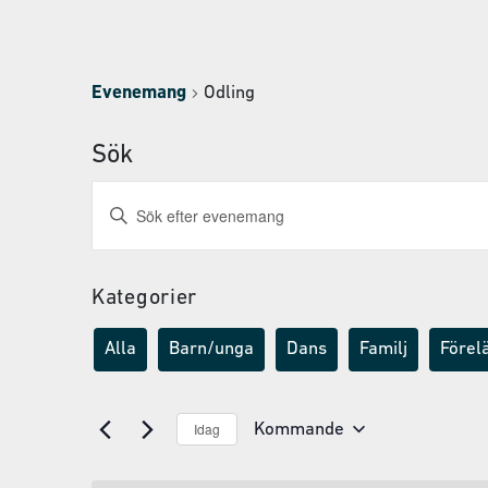
Evenemang
Odling
Sök
Evenemang
Ange
nyckelord.
Search
Sök
and
efter
Evenemang
Kategorier
Views
efter
Navigation
nyckelord.
Alla
Barn/unga
Dans
Familj
Förel
Idag
Kommande
Välj
datum