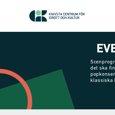
EV
Scenprogr
det ska fi
popkonser
klassiska 