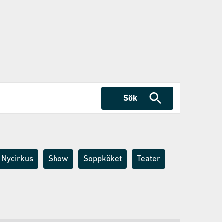
Sök
Nycirkus
Show
Soppköket
Teater