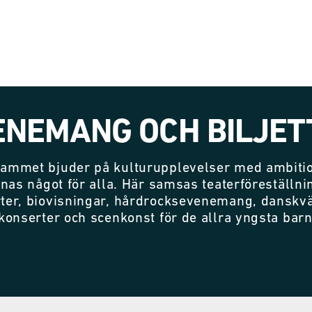
ENEMANG OCH BILJET
ammet bjuder på kulturupplevelser med ambitio
nnas något för alla. Här samsas teaterföreställni
ter, biovisningar, hårdrocksevenemang, danskvä
konserter och scenkonst för de allra yngsta bar