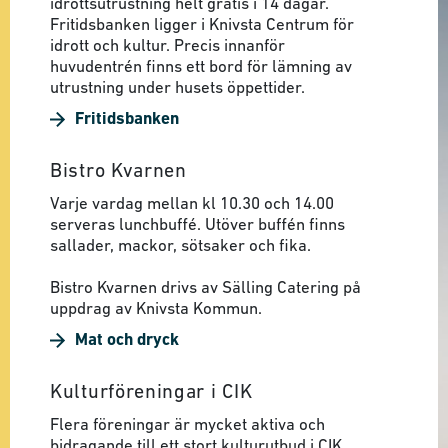
idrottsutrustning helt gratis i 14 dagar.
Fritidsbanken ligger i Knivsta Centrum för
idrott och kultur. Precis innanför
huvudentrén finns ett bord för lämning av
utrustning under husets öppettider.
Fritidsbanken
Bistro Kvarnen
Varje vardag mellan kl 10.30 och 14.00
serveras lunchbuffé. Utöver buffén finns
sallader, mackor, sötsaker och fika.
Bistro Kvarnen drivs av Sälling Catering på
uppdrag av Knivsta Kommun.
Mat och dryck
Kulturföreningar i CIK
Flera föreningar är mycket aktiva och
bidragande till ett stort kulturutbud i CIK.