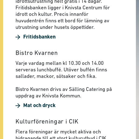
idrottsutrustning helt gratis i 14 dagar.
Fritidsbanken ligger i Knivsta Centrum för
idrott och kultur. Precis innanför
huvudentrén finns ett bord för lämning av
utrustning under husets öppettider.
Fritidsbanken
Bistro Kvarnen
Varje vardag mellan kl 10.30 och 14.00
serveras lunchbuffé. Utöver buffén finns
sallader, mackor, sötsaker och fika.
Bistro Kvarnen drivs av Sälling Catering på
uppdrag av Knivsta Kommun.
Mat och dryck
Kulturföreningar i CIK
Flera föreningar är mycket aktiva och
bidragande till ett stort kulturutbud i CIK.