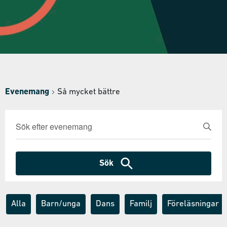
Evenemang
Så mycket bättre
Evenemang
Ange
nyckelord.
Search
Sök
and
efter
Evenemang
Sök
Views
efter
nyckelord.
Navigation
Alla
Barn/unga
Dans
Familj
Föreläsningar