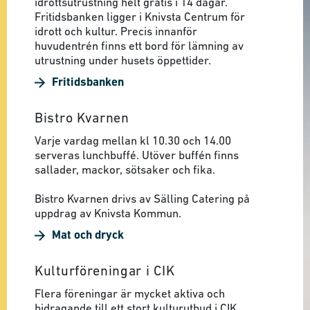
idrottsutrustning helt gratis i 14 dagar.
Fritidsbanken ligger i Knivsta Centrum för
idrott och kultur. Precis innanför
huvudentrén finns ett bord för lämning av
utrustning under husets öppettider.
Fritidsbanken
Bistro Kvarnen
Varje vardag mellan kl 10.30 och 14.00
serveras lunchbuffé. Utöver buffén finns
sallader, mackor, sötsaker och fika.
Bistro Kvarnen drivs av Sälling Catering på
uppdrag av Knivsta Kommun.
Mat och dryck
Kulturföreningar i CIK
Flera föreningar är mycket aktiva och
bidragande till ett stort kulturutbud i CIK.