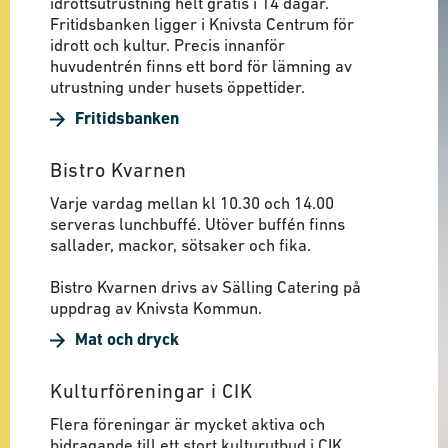
idrottsutrustning helt gratis i 14 dagar.
Fritidsbanken ligger i Knivsta Centrum för
idrott och kultur. Precis innanför
huvudentrén finns ett bord för lämning av
utrustning under husets öppettider.
Fritidsbanken
Bistro Kvarnen
Varje vardag mellan kl 10.30 och 14.00
serveras lunchbuffé. Utöver buffén finns
sallader, mackor, sötsaker och fika.
Bistro Kvarnen drivs av Sälling Catering på
uppdrag av Knivsta Kommun.
Mat och dryck
Kulturföreningar i CIK
Flera föreningar är mycket aktiva och
bidragande till ett stort kulturutbud i CIK.