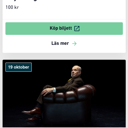
100 kr
Köp biljett
Läs mer
19 oktober