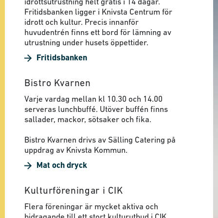
idrottsutrustning helt gratis i 14 dagar.
Fritidsbanken ligger i Knivsta Centrum för
idrott och kultur. Precis innanför
huvudentrén finns ett bord för lämning av
utrustning under husets öppettider.
Fritidsbanken
Bistro Kvarnen
Varje vardag mellan kl 10.30 och 14.00
serveras lunchbuffé. Utöver buffén finns
sallader, mackor, sötsaker och fika.
Bistro Kvarnen drivs av Sälling Catering på
uppdrag av Knivsta Kommun.
Mat och dryck
Kulturföreningar i CIK
Flera föreningar är mycket aktiva och
bidragande till ett stort kulturutbud i CIK.