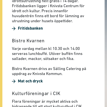
idrottsutrustning helt gratis i 14 dagar.
Fritidsbanken ligger i Knivsta Centrum för
idrott och kultur. Precis innanför
huvudentrén finns ett bord för lämning av
utrustning under husets öppettider.
Fritidsbanken
Bistro Kvarnen
Varje vardag mellan kl 10.30 och 14.00
serveras lunchbuffé. Utöver buffén finns
sallader, mackor, sötsaker och fika.
Bistro Kvarnen drivs av Sälling Catering på
uppdrag av Knivsta Kommun.
Mat och dryck
Kulturföreningar i CIK
Flera föreningar är mycket aktiva och
bidragande till ett stort kulturutbud i CIK.