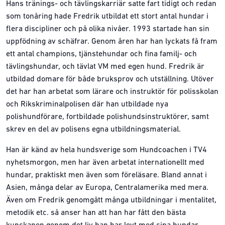
Hans tränings- och tävlingskarriär satte fart tidigt och redan
som tonåring hade Fredrik utbildat ett stort antal hundar i
flera discipliner och på olika nivåer. 1993 startade han sin
uppfödning av schäfrar. Genom åren har han lyckats få fram
ett antal champions, tjänstehundar och fina familj- och
tävlingshundar, och tävlat VM med egen hund. Fredrik är
utbildad domare för både bruksprov och utställning. Utöver
det har han arbetat som lärare och instruktör för polisskolan
och Rikskriminalpolisen där han utbildade nya
polishundförare, fortbildade polishundsinstruktörer, samt
skrev en del av polisens egna utbildningsmaterial.
Han är känd av hela hundsverige som Hundcoachen i TV4
nyhetsmorgon, men har även arbetat internationellt med
hundar, praktiskt men även som föreläsare. Bland annat i
Asien, många delar av Europa, Centralamerika med mera.
Även om Fredrik genomgått många utbildningar i mentalitet,
metodik etc. så anser han att han har fått den bästa