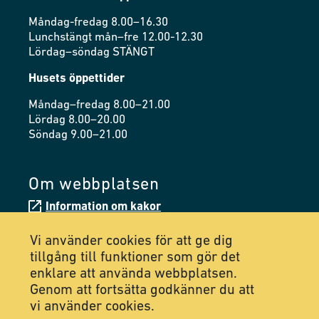
Måndag-fredag 8.00–16.30
Lunchstängt mån–fre 12.00-12.30
Lördag–söndag STÄNGT
Husets öppettider
Måndag–fredag 8.00–21.00
Lördag 8.00–20.00
Söndag 9.00–21.00
Om webbplatsen
Information om kakor
Tillgänglighetsredogörelse
Vi använder cookies för att ge dig
tillgång till funktioner som gör det
enklare att använda webbplatsen.
Följ oss på Facebook
Genom att fortsätta godkänner du att
vi använder cookies.
Följ oss på Instagram