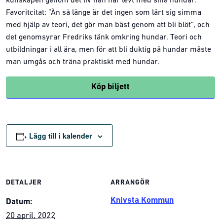
kunskapen genom det liv han har levt med sina hundar.
Favoritcitat: ”Än så länge är det ingen som lärt sig simma
med hjälp av teori, det gör man bäst genom att bli blöt”, och
det genomsyrar Fredriks tänk omkring hundar. Teori och
utbildningar i all ära, men för att bli duktig på hundar måste
man umgås och träna praktiskt med hundar.
Köp biljett
Lägg till i kalender
DETALJER
ARRANGÖR
Knivsta Kommun
Datum:
20 april, 2022