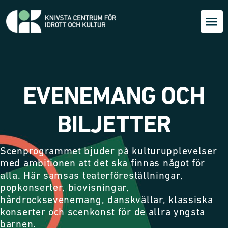
EVENEMANG OCH
BILJETTER
Scenprogrammet bjuder på kulturupplevelser
med ambitionen att det ska finnas något för
alla. Här samsas teaterföreställningar,
popkonserter, biovisningar,
hårdrocksevenemang, danskvällar, klassiska
konserter och scenkonst för de allra yngsta
barnen.