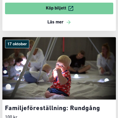
Köp biljett
Läs mer
17 oktober
Familjeföreställning: Rundgång
100 kr