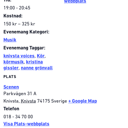
Tid:
webbplats
19:00 - 20:45
Kostnad:
150 kr – 325 kr
Evenemang Kategori:
Musik
Evenemang Taggar:
knivsta voices
,
Kör
,
körmusik
,
kristina
gissler
,
nanne grönvall
PLATS
Scenen
Parkvägen 31 A
Knivsta
,
Knivsta
74175
Sverige
+ Google Map
Telefon
018 - 34 70 00
Visa Plats-webbplats