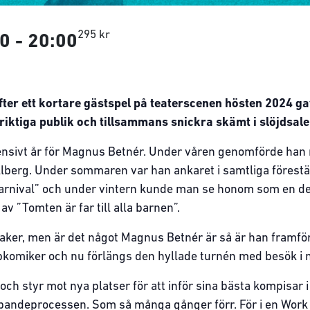
295 kr
00
-
20:00
fter ett kortare gästspel på teaterscenen hösten 2024 g
 riktiga publik och tillsammans snickra skämt i slöjdsalen
ntensivt år för Magnus Betnér. Under våren genomförde ha
berg. Under sommaren var han ankaret i samtliga förestäl
nival” och under vintern kunde man se honom som en del 
 ”Tomten är far till alla barnen”.
saker, men är det något Magnus Betnér är så är han framfö
komiker och nu förlängs den hyllade turnén med besök i n
ch styr mot nya platser för att inför sina bästa kompisar i
kapandeprocessen. Som så många gånger förr. För i en Work 