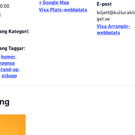
+ Google Map
E-post
20:00
Visa Plats-webbplats
biljett@kulturakt
:
get.se
Visa Arrangör-
ng Kategori:
webbplats
ng Taggar:
,
humor
,
magnus
stand-up
,
,
ståupp
ang