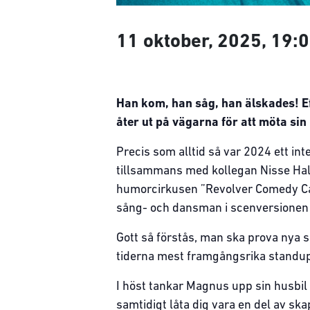
11 oktober, 2025, 19:
Han kom, han såg, han älskades! E
åter ut på vägarna för att möta sin
Precis som alltid så var 2024 ett i
tillsammans med kollegan Nisse Hall
humorcirkusen ”Revolver Comedy Car
sång- och dansman i scenversionen av
Gott så förstås, man ska prova nya 
tiderna mest framgångsrika standup
I höst tankar Magnus upp sin husbil o
samtidigt låta dig vara en del av s