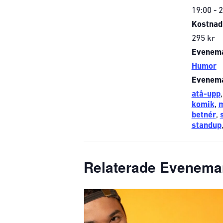
19:00 - 
Kostnad
295 kr
Evenema
Humor
Evenema
atå-upp
komik
,
betnér
,
standup
Relaterade Evenem