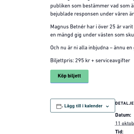
publiken som bestämmer vad som är g
bejublade responsen under våren är 
Magnus Betnér har i över 25 år vari
en mängd gig under västen som skull
Och nu är ni alla inbjudna – ännu en
Biljettpris: 295 kr + serviceavgifter
Köp biljett
DETALJ
Lägg till i kalender
Datum:
11 oktob
Tid: