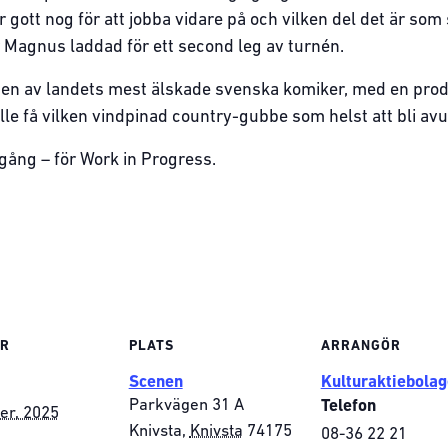
ott nog för att jobba vidare på och vilken del det är som 
Magnus laddad för ett second leg av turnén.
t en av landets mest älskade svenska komiker, med en pro
e få vilken vindpinad country-gubbe som helst att bli av
 gång – för Work in Progress.
ER
PLATS
ARRANGÖR
Scenen
Kulturaktiebolag
Parkvägen 31 A
Telefon
er, 2025
Knivsta
,
Knivsta
74175
08-36 22 21