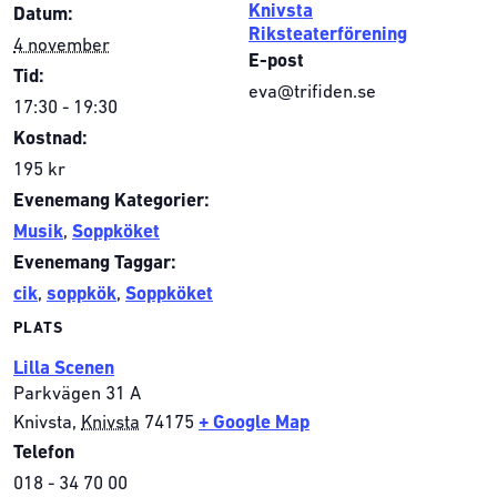
Knivsta
Datum:
Riksteaterförening
4 november
E-post
Tid:
eva@trifiden.se
17:30 - 19:30
Kostnad:
195 kr
Evenemang Kategorier:
Musik
,
Soppköket
Evenemang Taggar:
cik
,
soppkök
,
Soppköket
PLATS
Lilla Scenen
Parkvägen 31 A
Knivsta
,
Knivsta
74175
+ Google Map
Telefon
018 - 34 70 00