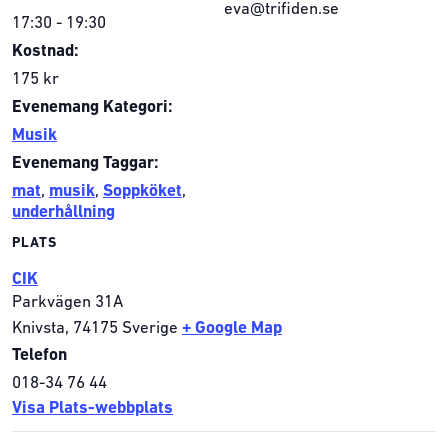
eva@trifiden.se
17:30 - 19:30
Kostnad:
175 kr
Evenemang Kategori:
Musik
Evenemang Taggar:
mat
,
musik
,
Soppköket
,
underhållning
PLATS
CIK
Parkvägen 31A
Knivsta
,
74175
Sverige
+ Google Map
Telefon
018-34 76 44
Visa Plats-webbplats