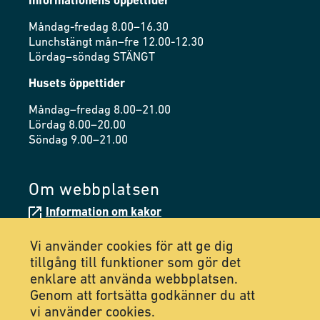
Informationens öppettider
Måndag-fredag 8.00–16.30
Lunchstängt mån–fre 12.00-12.30
Lördag–söndag STÄNGT
Husets öppettider
Måndag–fredag 8.00–21.00
Lördag 8.00–20.00
Söndag 9.00–21.00
Om webbplatsen
Information om kakor
Tillgänglighetsredogörelse
Vi använder cookies för att ge dig
tillgång till funktioner som gör det
enklare att använda webbplatsen.
Följ oss på Facebook
Genom att fortsätta godkänner du att
vi använder cookies.
Följ oss på Instagram