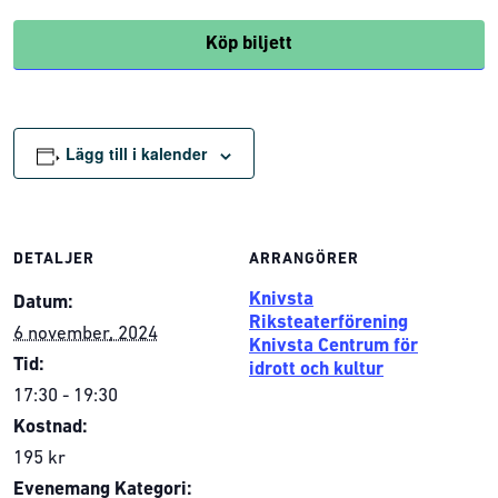
Köp biljett
Lägg till i kalender
DETALJER
ARRANGÖRER
Knivsta
Datum:
Riksteaterförening
6 november, 2024
Knivsta Centrum för
Tid:
idrott och kultur
17:30 - 19:30
Kostnad:
195 kr
Evenemang Kategori: