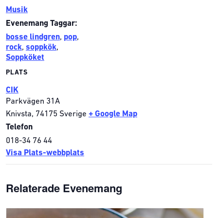
Musik
Evenemang Taggar:
bosse lindgren
,
pop
,
rock
,
soppkök
,
Soppköket
PLATS
CIK
Parkvägen 31A
Knivsta
,
74175
Sverige
+ Google Map
Telefon
018-34 76 44
Visa Plats-webbplats
Relaterade Evenemang