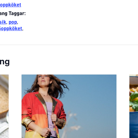
oppköket
ng Taggar:
sik
,
pop
,
Soppköket
,
ang