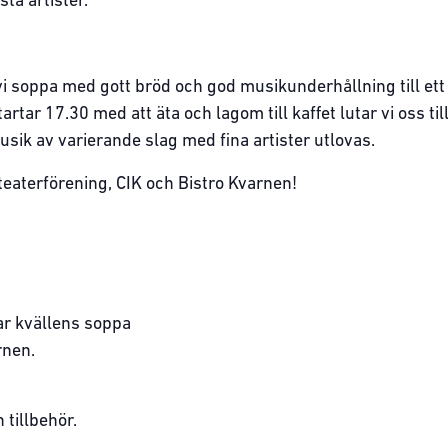
ta artister.
i soppa med gott bröd och god musikunderhållning till ett 
artar 17.30 med att äta och lagom till kaffet lutar vi oss ti
sik av varierande slag med fina artister utlovas.
eaterförening, CIK och Bistro Kvarnen!
r kvällens soppa
rnen.
 tillbehör.