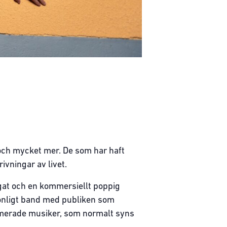
t och mycket mer. De som har haft
ivningar av livet.
ögat och en kommersiellt poppig
sonligt band med publiken som
mmerade musiker, som normalt syns