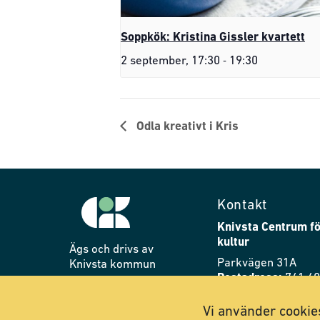
Soppkök: Kristina Gissler kvartett
-
2 september, 17:30
19:30
Odla kreativt i Kris
Kontakt
Knivsta Centrum fö
kultur
Ägs och drivs av
Parkvägen 31A
Knivsta kommun
Postadress:
741 40
Telefon:
018-34 76 
Vi använder cookies
E-post:
cik@knivsta