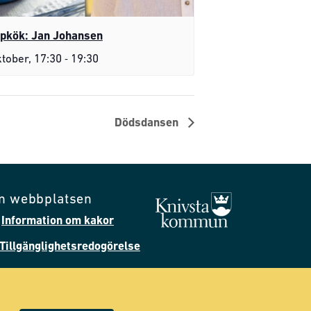
pkök: Jan Johansen
-
ktober, 17:30
19:30
Dödsdansen
m webbplatsen
Information om kakor
Tillgänglighetsredogörelse
Följ oss på Facebook
Följ oss på Instagram