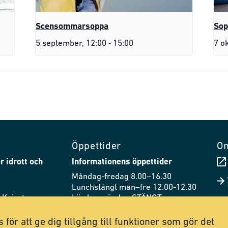
Scensommarsoppa
Sop
-
5 september, 12:00
15:00
7 o
Öppettider
O
r idrott och
Informationens öppettider
Måndag-fredag 8.00–16.30
Lunchstängt mån–fre 12.00-12.30
 Knivsta
Lördag–söndag STÄNGT
44
Husets öppettider
 för att ge dig tillgång till funktioner som gör det
.se