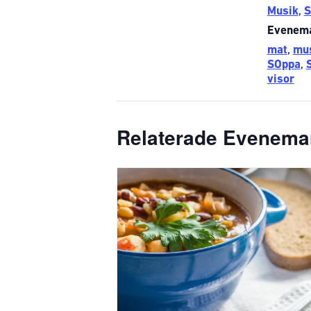
Musik
,
S
Evenema
mat
,
mu
SOppa
,
visor
Relaterade Evenem