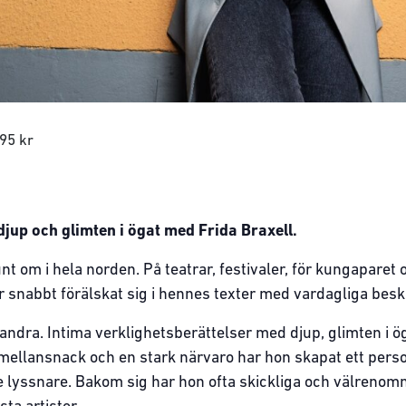
95 kr
djup och glimten i ögat med Frida Braxell.
unt om i hela norden. På teatrar, festivaler, för kungapare
snabbt förälskat sig i hennes texter med vardagliga beskr
 andra. Intima verklighetsberättelser med djup, glimten i 
 mellansnack och en stark närvaro har hon skapat ett per
e lyssnare. Bakom sig har hon ofta skickliga och välreno