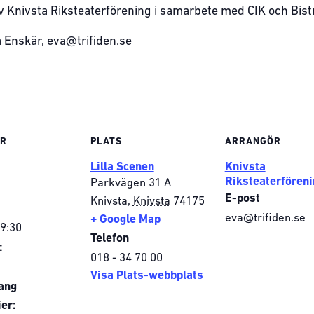
 Knivsta Riksteaterförening i samarbete med CIK och Bis
va Enskär, eva@trifiden.se
ER
PLATS
ARRANGÖR
Lilla Scenen
Knivsta
Riksteaterföreni
Parkvägen 31 A
E-post
Knivsta
,
Knivsta
74175
eva@trifiden.se
+ Google Map
19:30
Telefon
:
018 - 34 70 00
Visa Plats-webbplats
ang
er: