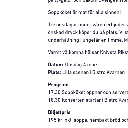
på tv-galor och bakom Sveriges störs
Soppköket är mat för alla sinnen!
Tre onsdagar under våren erbjuder v
önskad dryck köper du på plats. Vi st
underhållning i ungefär en timme. Mu
Varmt välkomna hälsar Knivsta Rikst
Datum
: Onsdag 4 mars
Plats:
Lilla scenen i Bistro Kvarnen
Program
17.30 Soppköket öppnar och servera
18.30 Konserten startar i Bistro Kva
Biljettpris
195 kr inkl. soppa, hembakt bröd och