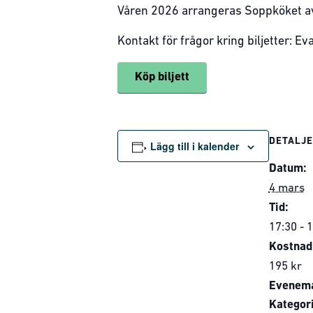
Våren 2026 arrangeras Soppköket av
Kontakt för frågor kring biljetter: E
Köp biljett
DETALJ
Lägg till i kalender
Datum:
4 mars
Tid:
17:30 - 
Kostnad
195 kr
Evenem
Kategori