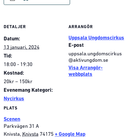
DETALJER
ARRANGÖR
Uppsala Ungdomscirkus
Datum:
E-post
13 januari, 2024
uppsala.ungdomscirkus
Tid:
@aktivungdom.se
18:00 - 19:30
Visa Arrangör-
Kostnad:
webbplats
20kr – 150kr
Evenemang Kategori:
Nycirkus
PLATS
Scenen
Parkvägen 31 A
Knivsta
,
Knivsta
74175
+ Google Map