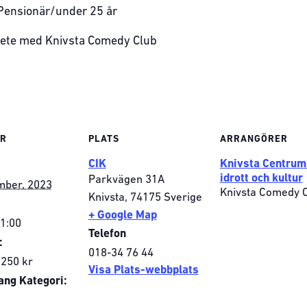
 Pensionär/under 25 år
bete med Knivsta Comedy Club
ER
PLATS
ARRANGÖRER
CIK
Knivsta Centrum
idrott och kultur
Parkvägen 31A
mber, 2023
Knivsta Comedy 
Knivsta
,
74175
Sverige
+ Google Map
21:00
Telefon
:
018-34 76 44
 250 kr
Visa Plats-webbplats
ng Kategori: