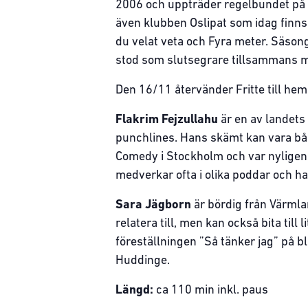
2006 och uppträder regelbundet på
även klubben Oslipat som idag finns 
du velat veta och Fyra meter. Säson
stod som slutsegrare tillsammans m
Den 16/11 återvänder Fritte till hem
Flakrim Fejzullahu
är en av landet
punchlines. Hans skämt kan vara båd
Comedy i Stockholm och var nyligen
medverkar ofta i olika poddar och har
Sara Jägborn
är bördig från Värmlan
relatera till, men kan också bita ti
föreställningen ”Så tänker jag” på 
Huddinge.
Längd:
ca 110 min inkl. paus