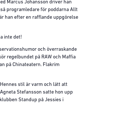
med Marcus Johansson driver han
ckså programledare för poddarna Allt
är han efter en rafflande uppgörelse
 inte det!
bservationshumor och överraskande
 kör regelbundet på RAW och Maffia
n på Chinateatern. Flakrim
ennes stil är varm och lätt att
ch Agneta Stefansson satte hon upp
 klubben Standup på Jessies i