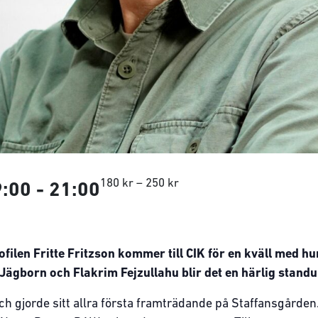
180 kr – 250 kr
9:00
-
21:00
ilen Fritte Fritzson kommer till CIK för en kväll med hu
gborn och Flakrim Fejzullahu blir det en härlig standup
ch gjorde sitt allra första framträdande på Staffansgårde