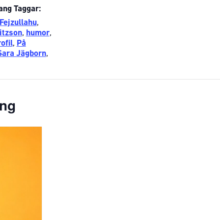
ng Taggar:
Fejzullahu
,
ritzson
,
humor
,
ofil
,
På
Sara Jägborn
,
ang