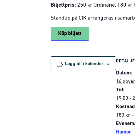
Biljettpris:
250 kr Ordinarie, 180 kr
Standup på CIK arrangeras i samar
Köp biljett
DETALJ
Lägg till i kalender
Datum:
16 nove
Tid:
19:00 - 
Kostnad
180 kr –
Evenema
Humor