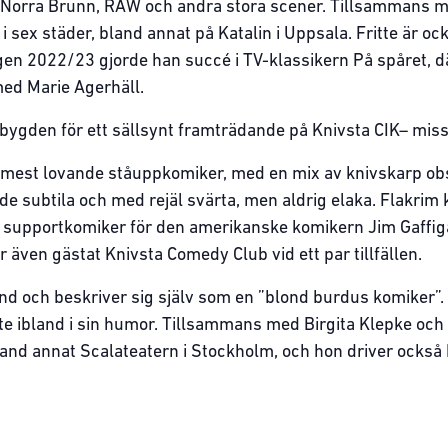
 Norra Brunn, RAW och andra stora scener. Tillsammans 
i sex städer, bland annat på Katalin i Uppsala. Fritte är o
gen 2022/23 gjorde han succé i TV-klassikern På spåret, d
ed Marie Agerhäll.
bygden för ett sällsynt framträdande på Knivsta CIK– missa
s mest lovande ståuppkomiker, med en mix av knivskarp o
e subtila och med rejäl svärta, men aldrig elaka. Flakrim
 supportkomiker för den amerikanske komikern Jim Gaffiga
 även gästat Knivsta Comedy Club vid ett par tillfällen.
d och beskriver sig själv som en ”blond burdus komiker”. H
ll lite ibland i sin humor. Tillsammans med Birgita Klepke o
bland annat Scalateatern i Stockholm, och hon driver också