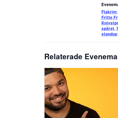
Evenema
Flakrim 
Fritte F
Knivstpr
spåret
,
standup
Relaterade Evenem