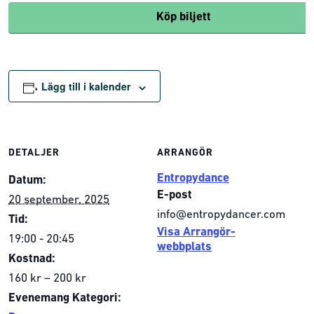
Köp biljett
Lägg till i kalender
DETALJER
ARRANGÖR
Entropydance
Datum:
E-post
20 september, 2025
info@entropydancer.com
Tid:
Visa Arrangör-
19:00 - 20:45
webbplats
Kostnad:
160 kr – 200 kr
Evenemang Kategori: