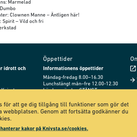
ans: Marmelad
: Dumbo
eater: Clownen Manne – Äntligen här!
: Spirit – Vild och fri
verkstad
Öppettider
O
r idrott och
Informationens öppettider
Måndag-fredag 8.00–16.30
Lunchstängt mån–fre 12.00-12.30
 Knivsta
Lördag–söndag STÄNGT
44
Husets öppettider
 för att ge dig tillgång till funktioner som gör det
.se
Måndag–fredag 8.00–21.00
a webbplatsen. Genom att fortsätta godkänner du
Lördag 8.00–20.00
kies.
Söndag 9.00–21.00
 hanterar kakor på Knivsta.se/cookies.