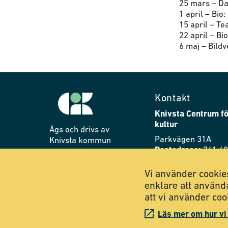
25 mars – D
1 april – Bio
15 april – T
22 april – Bio
6 maj – Bild
Kontakt
Knivsta Centrum fö
kultur
Ägs och drivs av
Parkvägen 31A
Knivsta kommun
Postadress:
741 40
Telefon:
018-34 76 
Vi använder cookies
E-post:
cik@knivsta
enklare att använd
att vi använder coo
Läs mer om hur vi