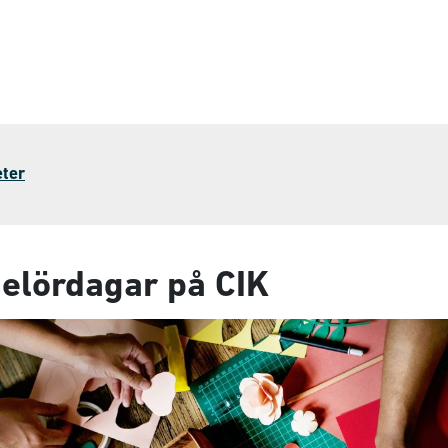
eter
jelördagar på CIK