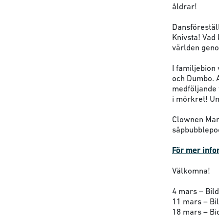
åldrar!
Dansförestäl
Knivsta! Vad
världen geno
I familjebio
och Dumbo. A
medföljande v
i mörkret! Un
Clownen Mann
såpbubblepoe
För mer infor
Välkomna!
4 mars – Bil
11 mars – Bi
18 mars – Bi