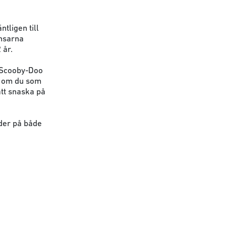
tligen till
nsarna
 år.
m Scooby-Doo
n om du som
att snaska på
uder på både