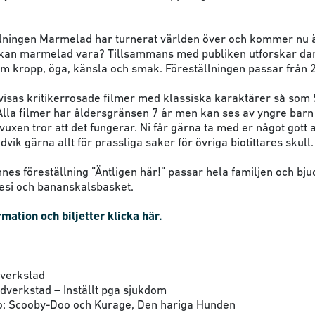
lningen Marmelad har turnerat världen över och kommer nu än
 kan marmelad vara? Tillsammans med publiken utforskar da
m kropp, öga, känsla och smak. Föreställningen passar från 2
n visas kritikerrosade filmer med klassiska karaktärer så so
lla filmer har åldersgränsen 7 år men kan ses av yngre bar
uxen tror att det fungerar. Ni får gärna ta med er något gott 
dvik gärna allt för prassliga saker för övriga biotittares skull.
es föreställning ”Äntligen här!” passar hela familjen och bj
si och bananskalsbasket.
mation och biljetter klicka här.
dverkstad
ldverkstad – Inställt pga sjukdom
o: Scooby-Doo och Kurage, Den hariga Hunden