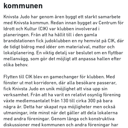
kommunen
Knivsta Judo har genom åren byggt ett starkt samarbete
med Knivsta kommun. Redan innan bygget av Centrum för
Idrott och Kultur (CIK) var klubben involverad i
planeringen. Från att ha hållit till i den gamla
brandstationen fick judoklubben en ny hemvist på CIK, där
de tidigt bidrog med idéer om materialval, mattor och
lokalplanering. En viktig detalj var beslutet om en flyttbar
mellanvägg, som gör det möjligt att anpassa hallen efter
olika behov.
Flytten till CIK blev en gamechanger för klubben. Med
fönster ut mot korridoren, där alla besökare passerar,
fick Knivsta Judo en unik möjlighet att visa upp sin
verksamhet. Från att ha varit en relativt osynlig förening
växte medlemsantalet från 130 till cirka 300 på bara
några år. Detta har skapat nya möjligheter men också
utmaningar, inte minst när det gäller att dela lokalerna
med andra föreningar. Genom långa och konstruktiva
diskussioner med kommunen och andra föreningar har