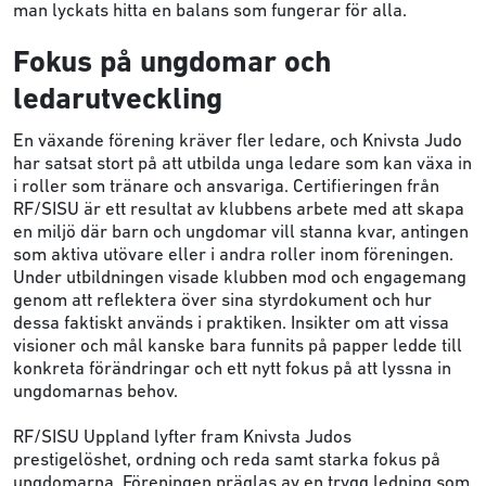
man lyckats hitta en balans som fungerar för alla.
Fokus på ungdomar och
ledarutveckling
En växande förening kräver fler ledare, och Knivsta Judo
har satsat stort på att utbilda unga ledare som kan växa in
i roller som tränare och ansvariga. Certifieringen från
RF/SISU är ett resultat av klubbens arbete med att skapa
en miljö där barn och ungdomar vill stanna kvar, antingen
som aktiva utövare eller i andra roller inom föreningen.
Under utbildningen visade klubben mod och engagemang
genom att reflektera över sina styrdokument och hur
dessa faktiskt används i praktiken. Insikter om att vissa
visioner och mål kanske bara funnits på papper ledde till
konkreta förändringar och ett nytt fokus på att lyssna in
ungdomarnas behov.
RF/SISU Uppland lyfter fram Knivsta Judos
prestigelöshet, ordning och reda samt starka fokus på
ungdomarna. Föreningen präglas av en trygg ledning som