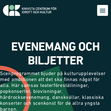
EVENEMANG OCH
BILJETTER
Scenprogrammet bjuder på kulturupplevelser
med ambitionen att det ska finnas något för
alla. Här samsas teaterföreställningar,
popkonserter, biovisningar,
hårdrocksevenemang, danskvällar, klassiska
konserter och scenkonst för de allra yngsta
barnen.