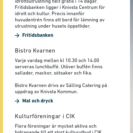
idrottsutrustning helt gratis i 14 dagar.
Fritidsbanken ligger i Knivsta Centrum för
idrott och kultur. Precis innanför
huvudentrén finns ett bord för lämning av
utrustning under husets öppettider.
Fritidsbanken
Bistro Kvarnen
Varje vardag mellan kl 10.30 och 14.00
serveras lunchbuffé. Utöver buffén finns
sallader, mackor, sötsaker och fika.
Bistro Kvarnen drivs av Sälling Catering på
uppdrag av Knivsta Kommun.
Mat och dryck
Kulturföreningar i CIK
Flera föreningar är mycket aktiva och
bidragande till ett stort kulturutbud i CIK.