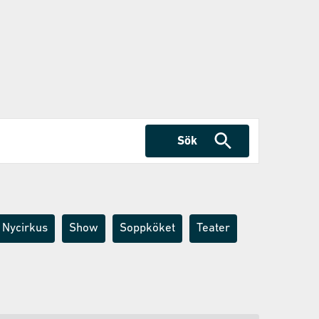
Sök
Nycirkus
Show
Soppköket
Teater