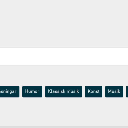
äsningar
Humor
Klassisk musik
Konst
Musik