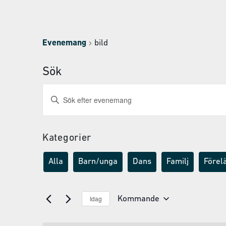
Evenemang
bild
Sök
Evenemang
Ange
nyckelord.
Search
Sök
and
efter
Evenemang
Kategorier
Views
efter
Navigation
nyckelord.
Alla
Barn/unga
Dans
Familj
Förel
Idag
Kommande
Välj
datum