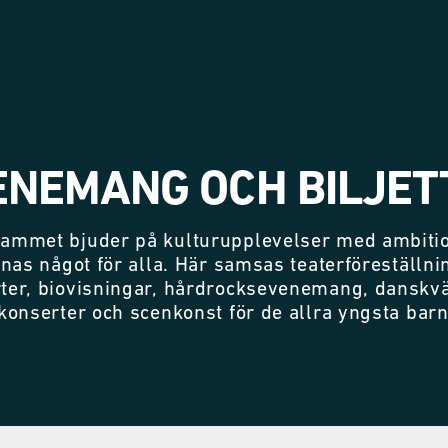
ENEMANG OCH BILJET
ammet bjuder på kulturupplevelser med ambitio
nnas något för alla. Här samsas teaterföreställni
ter, biovisningar, hårdrocksevenemang, danskvä
konserter och scenkonst för de allra yngsta bar