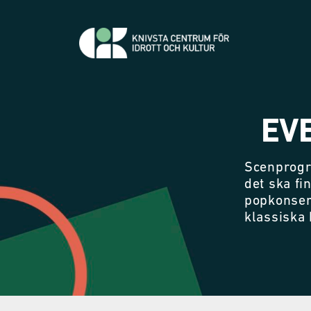
EV
Scenprogr
det ska fi
popkonser
klassiska 