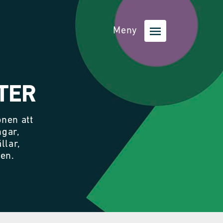
Meny
TER
nen att
ngar,
llar,
nen.