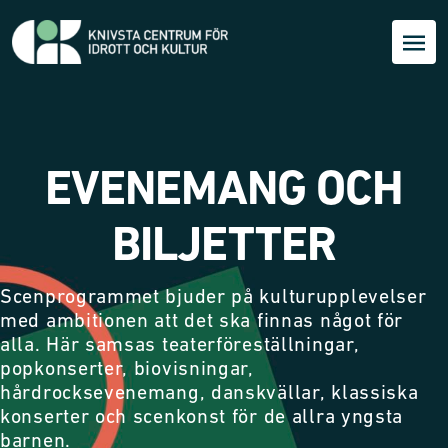
EVENEMANG OCH
BILJETTER
Scenprogrammet bjuder på kulturupplevelser
med ambitionen att det ska finnas något för
alla. Här samsas teaterföreställningar,
popkonserter, biovisningar,
hårdrocksevenemang, danskvällar, klassiska
konserter och scenkonst för de allra yngsta
barnen.