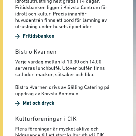
idrottsutrustning helt gratis i 14 dagar.
Fritidsbanken ligger i Knivsta Centrum för
idrott och kultur. Precis innanför
huvudentrén finns ett bord för lämning av
utrustning under husets öppettider.
Fritidsbanken
Bistro Kvarnen
Varje vardag mellan kl 10.30 och 14.00
serveras lunchbuffé. Utöver buffén finns
sallader, mackor, sötsaker och fika.
Bistro Kvarnen drivs av Sälling Catering på
uppdrag av Knivsta Kommun.
Mat och dryck
Kulturföreningar i CIK
Flera föreningar är mycket aktiva och
bidragande till ett stort kulturutbud i CIK.