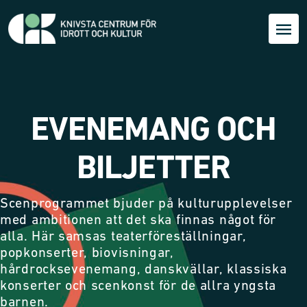
EVENEMANG OCH
BILJETTER
Scenprogrammet bjuder på kulturupplevelser
med ambitionen att det ska finnas något för
alla. Här samsas teaterföreställningar,
popkonserter, biovisningar,
hårdrocksevenemang, danskvällar, klassiska
konserter och scenkonst för de allra yngsta
barnen.