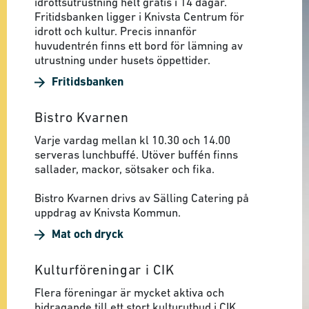
idrottsutrustning helt gratis i 14 dagar.
Fritidsbanken ligger i Knivsta Centrum för
idrott och kultur. Precis innanför
huvudentrén finns ett bord för lämning av
utrustning under husets öppettider.
Fritidsbanken
Bistro Kvarnen
Varje vardag mellan kl 10.30 och 14.00
serveras lunchbuffé. Utöver buffén finns
sallader, mackor, sötsaker och fika.
Bistro Kvarnen drivs av Sälling Catering på
uppdrag av Knivsta Kommun.
Mat och dryck
Kulturföreningar i CIK
Flera föreningar är mycket aktiva och
bidragande till ett stort kulturutbud i CIK.