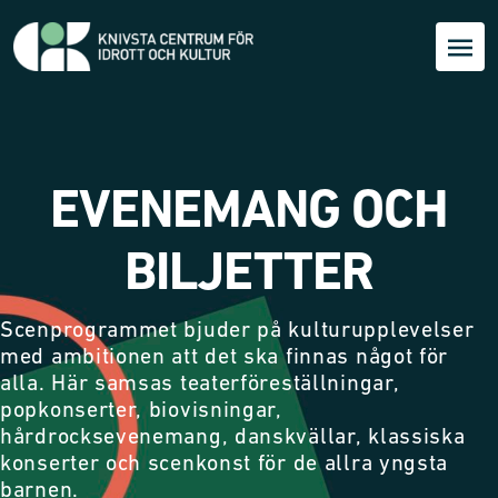
EVENEMANG OCH
BILJETTER
Scenprogrammet bjuder på kulturupplevelser
med ambitionen att det ska finnas något för
alla. Här samsas teaterföreställningar,
popkonserter, biovisningar,
hårdrocksevenemang, danskvällar, klassiska
konserter och scenkonst för de allra yngsta
barnen.