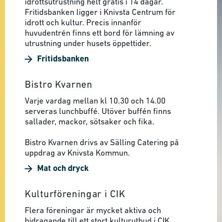
idrottsutrustning helt gratis i 14 dagar.
Fritidsbanken ligger i Knivsta Centrum för
idrott och kultur. Precis innanför
huvudentrén finns ett bord för lämning av
utrustning under husets öppettider.
Fritidsbanken
Bistro Kvarnen
Varje vardag mellan kl 10.30 och 14.00
serveras lunchbuffé. Utöver buffén finns
sallader, mackor, sötsaker och fika.
Bistro Kvarnen drivs av Sälling Catering på
uppdrag av Knivsta Kommun.
Mat och dryck
Kulturföreningar i CIK
Flera föreningar är mycket aktiva och
bidragande till ett stort kulturutbud i CIK.