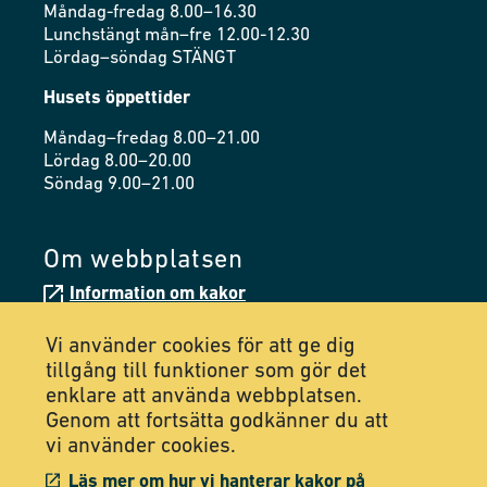
Måndag-fredag 8.00–16.30
Lunchstängt mån–fre 12.00-12.30
Lördag–söndag STÄNGT
Husets öppettider
Måndag–fredag 8.00–21.00
Lördag 8.00–20.00
Söndag 9.00–21.00
Om webbplatsen
Information om kakor
Tillgänglighetsredogörelse
Vi använder cookies för att ge dig
tillgång till funktioner som gör det
enklare att använda webbplatsen.
Följ oss på Facebook
Genom att fortsätta godkänner du att
vi använder cookies.
Följ oss på Instagram
Läs mer om hur vi hanterar kakor på