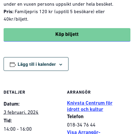
under en vuxen persons uppsikt under hela besöket.
Pris:
Familjepris 120 kr (upptill 5 besökare) eller
40kr/biljett.
Köp biljett
Lägg till i kalender
DETALJER
ARRANGÖR
Knivsta Centrum för
Datum:
idrott och kultur
3 februari, 2024
Telefon
Tid:
018-34 76 44
14:00 - 16:00
Visa Arrangör-