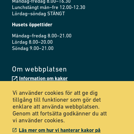
Måndag-fredag 8.00–16.30
Lunchstängt mån–fre 12.00-12.30
Lördag–söndag STÄNGT
Husets öppettider
Måndag–fredag 8.00–21.00
Lördag 8.00–20.00
Söndag 9.00–21.00
Om webbplatsen
Information om kakor
Tillgänglighetsredogörelse
Vi använder cookies för att ge dig
tillgång till funktioner som gör det
enklare att använda webbplatsen.
Följ oss på Facebook
Genom att fortsätta godkänner du att
vi använder cookies.
Följ oss på Instagram
Läs mer om hur vi hanterar kakor på