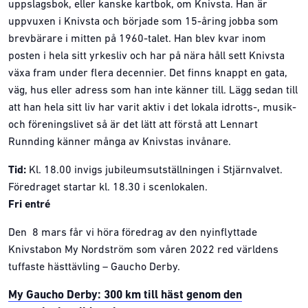
uppslagsbok, eller kanske kartbok, om Knivsta. Han är
uppvuxen i Knivsta och började som 15-åring jobba som
brevbärare i mitten på 1960-talet. Han blev kvar inom
posten i hela sitt yrkesliv och har på nära håll sett Knivsta
växa fram under flera decennier. Det finns knappt en gata,
väg, hus eller adress som han inte känner till. Lägg sedan till
att han hela sitt liv har varit aktiv i det lokala idrotts-, musik-
och föreningslivet så är det lätt att förstå att Lennart
Runnding känner många av Knivstas invånare.
Tid:
Kl. 18.00 invigs jubileumsutställningen i Stjärnvalvet.
Föredraget startar kl. 18.30 i scenlokalen.
Fri entré
Den 8 mars får vi höra föredrag av den nyinflyttade
Knivstabon My Nordström som våren 2022 red världens
tuffaste hästtävling – Gaucho Derby.
My Gaucho Derby: 300 km till häst genom den