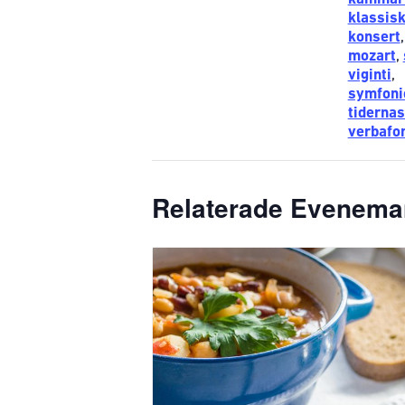
klassis
konsert
mozart
,
viginti
,
symfoni
tidernas
verbafo
Relaterade Evenem