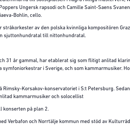
 Poppers Ungersk rapsodi och Camille Saint-Saens Svanen fö
iaeva-Bohlin, cello.
r stråkorkester av den polska kvinnliga kompositören Graz
sjuttonhundratal till nittonhundratal.
och 31 år gammal, har etablerat sig som flitigt anlitad klari
ra symfoniorkestrar i Sverige, och som kammarmusiker. H
på Rimsky-Korsakov-konservatoriet i S:t Petersburg. Sedan
 anlitad kammarmusiker och solocellist
ll konserten på plan 2.
ed Verbafon och Norrtälje kommun med stöd av Kulturråd