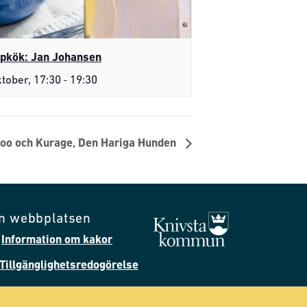
pkök: Jan Johansen
-
ktober, 17:30
19:30
Doo och Kurage, Den Hariga Hunden
m webbplatsen
Information om kakor
Tillgänglighetsredogörelse
Följ oss på Facebook