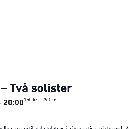
– Två solister
150 kr – 290 kr
-
20:00
edlemmarna till solistplatsen i några riktiga mästerverk