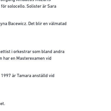
r solocello. Solister är Sara
yna Bacewicz. Det blir en välmatad
nettist i orkestrar som bland andra
on har en Masterexamen vid
 1997 är Tamara anställd vid
et.