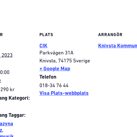
ER
PLATS
ARRANGÖR
CIK
Knivsta Kommu
Parkvägen 31A
, 2023
Knivsta
,
74175
Sverige
+ Google Map
20:00
Telefon
:
018-34 76 44
 290 kr
Visa Plats-webbplats
ng Kategori:
ng Taggar:
azyna
z
,
musik
,