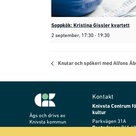
Soppkök: Kristina Gissler kvartett
-
2 september, 17:30
19:30
Knutar och spökeri med Alfons Åb
Kontakt
Knivsta Centrum fö
kultur
Ägs och drivs av
Parkvägen 31A
Knivsta kommun
Postadress:
741 40