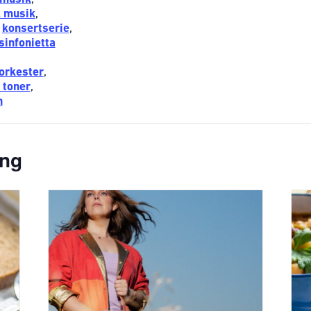
k musik
,
,
konsertserie
,
sinfonietta
orkester
,
 toner
,
n
ang