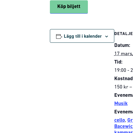
Köp biljett
DETALJ
Lägg till i kalender
Datum:
17 mars
Tid:
19:00 - 
Kostnad
150 kr –
Evenema
Musik
Evenema
cello
,
Gr
Bacewic
kammar