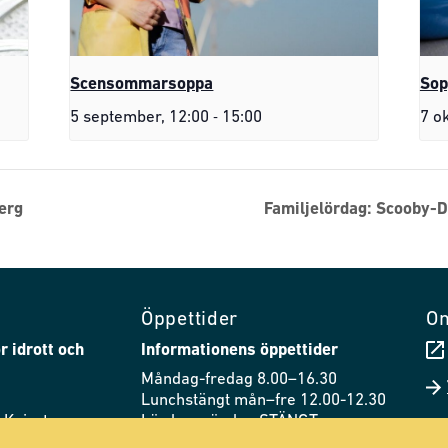
Scensommarsoppa
Sop
-
5 september, 12:00
15:00
7 o
erg
Familjelördag: Scooby-
Öppettider
O
r idrott och
Informationens öppettider
Måndag-fredag 8.00–16.30
Lunchstängt mån–fre 12.00-12.30
 Knivsta
Lördag–söndag STÄNGT