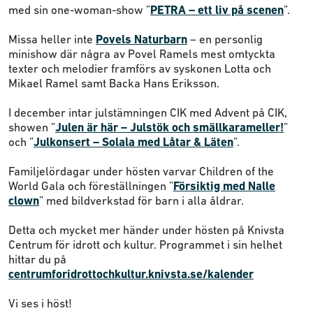
med sin one-woman-show ”
PETRA – ett liv på scenen
”.
Missa heller inte
Povels Naturbarn
– en personlig
minishow där några av Povel Ramels mest omtyckta
texter och melodier framförs av syskonen Lotta och
Mikael Ramel samt Backa Hans Eriksson.
I december intar julstämningen CIK med Advent på CIK,
showen ”
Julen är här – Julstök och smällkarameller!
”
och ”
Julkonsert – Solala med Låtar & Läten
”.
Familjelördagar under hösten varvar Children of the
World Gala och föreställningen ”
Försiktig med Nalle
clown
” med bildverkstad för barn i alla åldrar.
Detta och mycket mer händer under hösten på Knivsta
Centrum för idrott och kultur. Programmet i sin helhet
hittar du på
centrumforidrottochkultur.knivsta.se/kalender
Vi ses i höst!