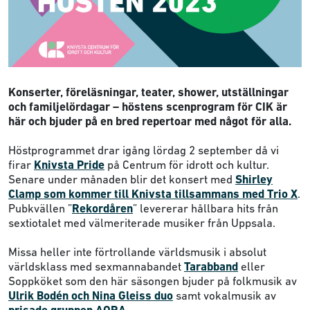
Konserter, föreläsningar, teater, shower, utställningar
och familjelördagar – höstens scenprogram för CIK är
här och bjuder på en bred repertoar med något för alla.
Höstprogrammet drar igång lördag 2 september då vi
firar
Knivsta Pride
på Centrum för idrott och kultur.
Senare under månaden blir det konsert med
Shirley
Clamp som kommer till Knivsta tillsammans med Trio X
.
Pubkvällen ”
Rekordåren
” levererar hållbara hits från
sextiotalet med välmeriterade musiker från Uppsala.
Missa heller inte förtrollande världsmusik i absolut
världsklass med sexmannabandet
Tarabband
eller
Soppköket som den här säsongen bjuder på folkmusik av
Ulrik Bodén och Nina Gleiss duo
samt vokalmusik av