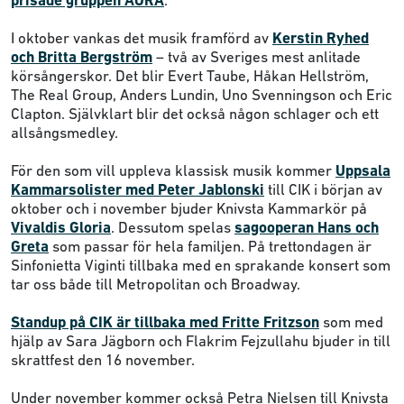
prisade gruppen AORA
.
I oktober vankas det musik framförd av
Kerstin Ryhed
och Britta Bergström
– två av Sveriges mest anlitade
körsångerskor. Det blir Evert Taube, Håkan Hellström,
The Real Group, Anders Lundin, Uno Svenningson och Eric
Clapton. Självklart blir det också någon schlager och ett
allsångsmedley.
För den som vill uppleva klassisk musik kommer
Uppsala
Kammarsolister med Peter Jablonski
till CIK i början av
oktober och i november bjuder Knivsta Kammarkör på
Vivaldis Gloria
. Dessutom spelas
sagooperan Hans och
Greta
som passar för hela familjen. På trettondagen är
Sinfonietta Viginti tillbaka med en sprakande konsert som
tar oss både till Metropolitan och Broadway.
Standup på CIK är tillbaka med Fritte Fritzson
som med
hjälp av Sara Jägborn och Flakrim Fejzullahu bjuder in till
skrattfest den 16 november.
Under november kommer också Petra Nielsen till Knivsta