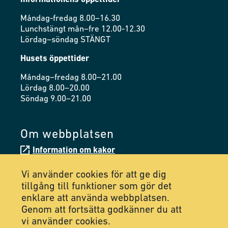
Måndag-fredag 8.00–16.30
Lunchstängt mån–fre 12.00-12.30
Lördag–söndag STÄNGT
Husets öppettider
Måndag–fredag 8.00–21.00
Lördag 8.00–20.00
Söndag 9.00–21.00
Om webbplatsen
Information om kakor
Tillgänglighetsredogörelse
Vi använder cookies för att ge dig
tillgång till funktioner som gör det
enklare att använda webbplatsen.
Följ oss på Facebook
Genom att fortsätta godkänner du att
vi använder cookies.
Följ oss på Instagram