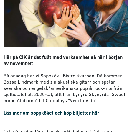
Här på CIK är det fullt med verksamhet så här i början
av november:
På onsdag har vi Soppkök i Bistro Kvarnen. Då kommer
Bosse Lindmark med sin akustiska gitarr och spelar
svenska och engelsk/amerikanska pop & rock-hits från
sjuttiotalet till 2020-tal, allt från Lynyrd Skynyrds “Sweet
home Alabama” till Coldplays “Viva la Vida”.
Läs mer om soppköket och köp biljetter här
Och på lördag får vi besök av Babblarna! Det är en