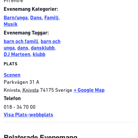
Fri entré
Evenemang Kategorier:
Barn/unga
,
Dans
,
Familj
,
Musik
Evenemang Taggar:
barn och familj
,
barn och
unga
,
dans
,
dansklubb
,
DJ Marteen
,
klubb
PLATS
Scenen
Parkvägen 31 A
Knivsta
,
Knivsta
74175
Sverige
+ Google Map
Telefon
018 - 34 70 00
Visa Plats-webbplats
Relaterade Evenemang